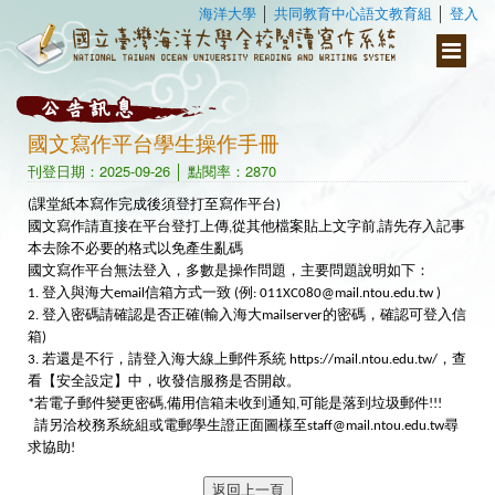
海洋大學
│
共同教育中心語文教育組
│
登入
Toggle
navigati
國文寫作平台學生操作手冊
刊登日期：2025-09-26 │ 點閱率：2870
(課堂紙本寫作完成後須登打至寫作平台)
國文寫作請直接在平台登打上傳,從其他檔案貼上文字前,請先存入記事
本去除不必要的格式以免產生亂碼
國文寫作平台無法登入，多數是操作問題，主要問題說明如下：
1. 登入與海大email信箱方式一致 (例: 011XC080@mail.ntou.edu.tw )
2. 登入密碼請確認是否正確(輸入海大mailserver的密碼，確認可登入信
箱)
3. 若還是不行，請登入海大線上郵件系統
https://mail.ntou.edu.tw/
，查
看【安全設定】中，收發信服務是否開啟。
*若電子郵件變更密碼,備用信箱未收到通知,可能是落到垃圾郵件!!!
請另洽校務系統組或電郵學生證正面圖樣至staff@mail.ntou.edu.tw尋
求協助!