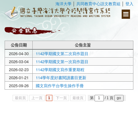
海洋大學
│
共同教育中心語文教育組
│
登入
Toggle
navigati
公告日期
公告主旨
2026-04-30
1142學期國文第二次寫作題目
2026-03-04
1142學期國文第一次寫作題目
2026-02-23
1142學期國文寫作重要期程
2026-01-21
114學年度好書閱讀書目更新
2025-09-26
國文寫作平台學生操作手冊
最前頁
上一頁
1
下一頁
最後頁
第
/ 1 頁